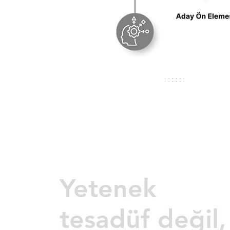
Yetenek
tesadüf değil,