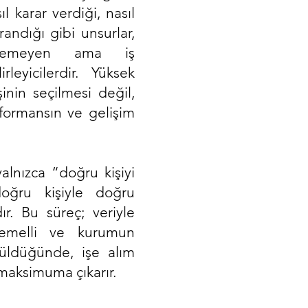
l karar verdiği, nasıl
randığı gibi unsurlar,
lenemeyen ama iş
leyicilerdir. Yüksek
şinin seçilmesi değil,
rformansın ve gelişim
alnızca “doğru kişiyi
oğru kişiyle doğru
ır. Bu süreç; veriyle
temelli ve kurumun
ütüldüğünde, işe alım
 maksimuma çıkarır.