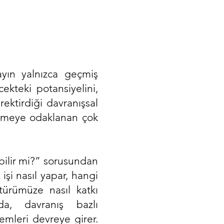
ayın yalnızca geçmiş
ekteki potansiyelini,
ktirdiği davranışsal
z etmeye odaklanan çok
abilir mi?” sorusundan
işi nasıl yapar, hangi
ltürümüze nasıl katkı
da, davranış bazlı
mleri devreye girer.